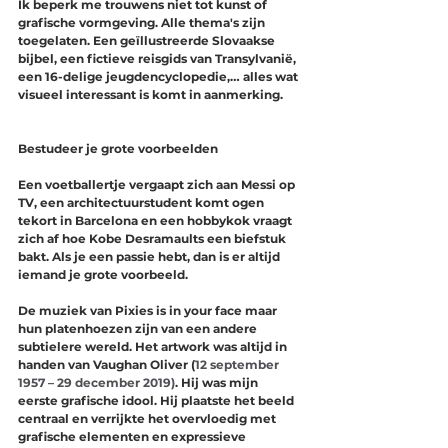
Ik beperk me trouwens niet tot kunst of 
grafische vormgeving. Alle thema's zijn 
toegelaten. Een geïllustreerde Slovaakse 
bijbel, een fictieve reisgids van Transylvanië, 
een 16-delige jeugdencyclopedie,… alles wat 
visueel interessant is komt in aanmerking. 
Bestudeer je grote voorbeelden
Een voetballertje vergaapt zich aan Messi op 
TV, een architectuurstudent komt ogen 
tekort in Barcelona en een hobbykok vraagt 
zich af hoe Kobe Desramaults een biefstuk 
bakt. Als je een passie hebt, dan is er altijd 
iemand je grote voorbeeld. 
De muziek van Pixies is in your face maar 
hun platenhoezen zijn van een andere 
subtielere wereld. Het artwork was altijd in 
handen van Vaughan Oliver (
12 september 
1957 – 29 december 2019)
. Hij was mijn 
eerste grafische idool. Hij plaatste het beeld 
centraal en verrijkte het overvloedig met 
grafische elementen en expressieve 