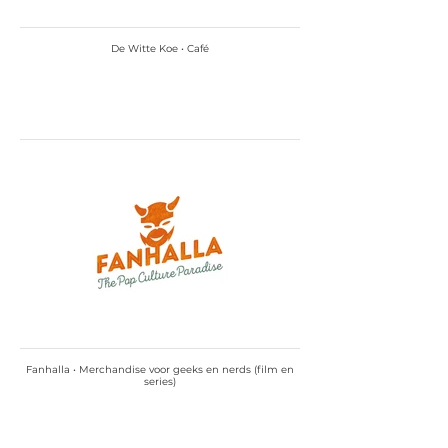
De Witte Koe • Café
Fanhalla • Merchandise voor geeks en nerds (film en
series)